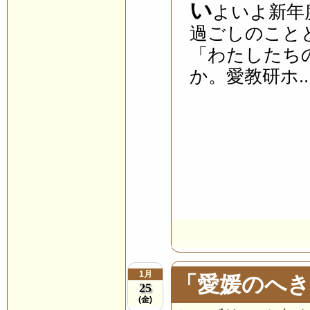
い
よいよ新年
過ごしのこと
「わたしたち
か。愛教研ホ..
1月
「愛媛のへき
25
(金)