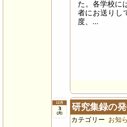
た。各学校に
者にお送りし
度、...
12月
研究集録の発
3
(月)
カテゴリー
お知