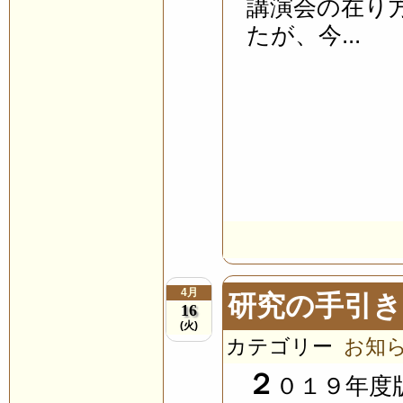
講演会の在り
たが、今...
4月
研究の手引
16
(火)
カテゴリー
お知
２
０１９年度