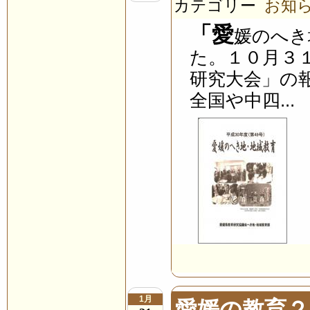
カテゴリー
お知
「愛
媛のへき
た。１０月３
研究大会」の
全国や中四...
1月
愛媛の教育２