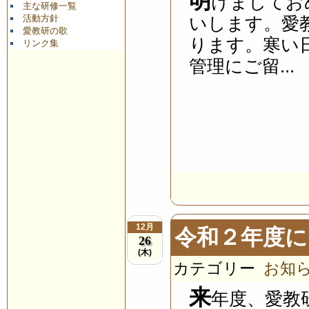
明
けましてお
主な研修一覧
活動方針
いします。愛
愛教研の歌
ります。寒い
リンク集
管理にご留...
12月
令和２年度に
26
(木)
カテゴリー
お知
来
年度、愛教