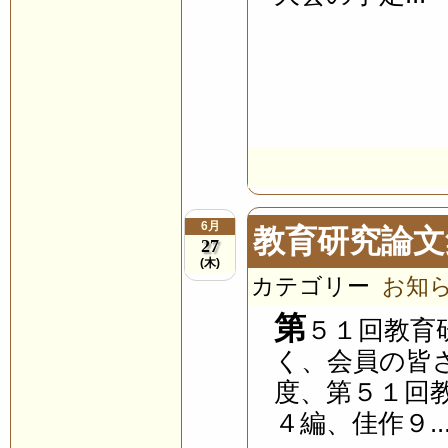
6月
教育研究論文
27
(木)
カテゴリー
お知
第
５１回教育
く、会員の皆
度、第５１回
４編、佳作９..