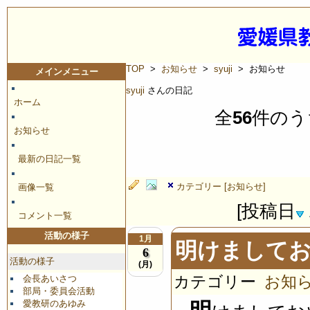
TOP
>
お知らせ
>
syuji
> お知らせ
メインメニュー
syuji
さんの日記
ホーム
全
56
件のう
お知らせ
最新の日記一覧
カテゴリー [お知らせ]
画像一覧
[投稿日
コメント一覧
活動の様子
1月
明けまして
6
活動の様子
(月)
カテゴリー
お知
会長あいさつ
部局・委員会活動
愛教研のあゆみ