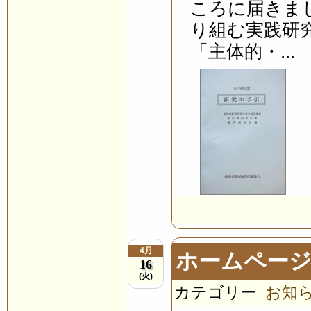
ころに届きま
り組む実践研
「主体的・...
4月
ホームペー
16
(火)
カテゴリー
お知