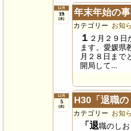
12月
年末年始の事
19
(水)
カテゴリー
お知
１
２月２９日
ます。愛媛県
月２８日まで
開局して...
12月
H30「退職
5
(水)
カテゴリー
お知
「退
職のしお