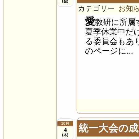
(金)
カテゴリー
お知
愛
教研に所属
夏季休業中だ
る委員会もあ
のページに...
10月
統一大会の成
4
(木)