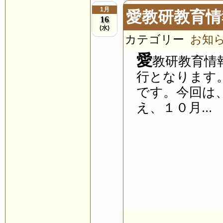
1月
愛教研教育情
16
(水)
カテゴリー
お知
愛
教研教育情
行となります
です。今回は
え、１０月...