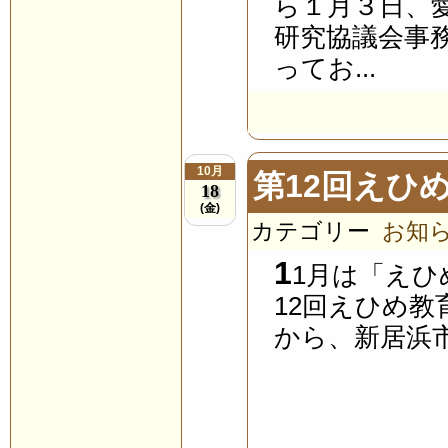
ら１月３日、
研究協議会事
ってお...
10月
第12回えひ
18
(金)
カテゴリー
お知
1
1月は「えひ
12回えひめ教育
から、新居浜市