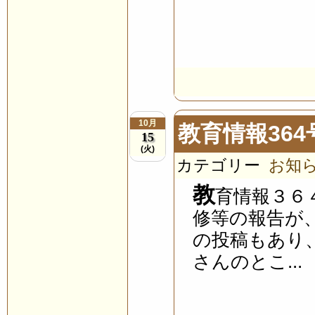
10月
教育情報36
15
(火)
カテゴリー
お知
教
育情報３６
修等の報告が
の投稿もあり
さんのとこ...