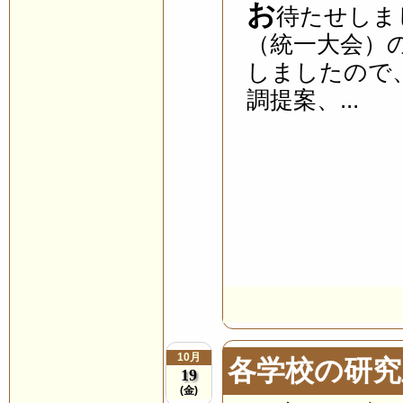
お
待たせしま
（統一大会）
しましたので
調提案、...
10月
各学校の研究
19
(金)