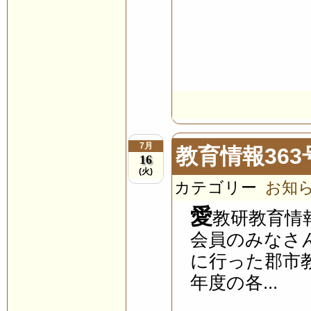
7月
教育情報36
16
(火)
カテゴリー
お知
愛
教研教育情
会員のみなさ
に行った郡市
年度の各...