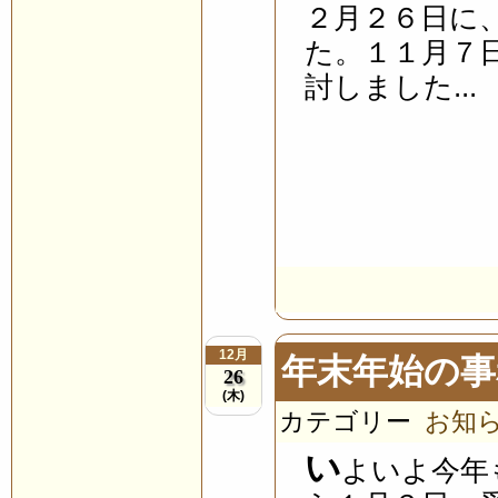
２月２６日に
た。１１月７
討しました...
12月
年末年始の事
26
(木)
カテゴリー
お知
い
よいよ今年