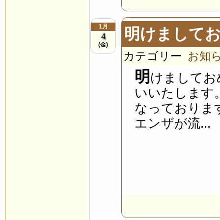
1月
明けまして
4
(金)
カテゴリー
お知
明
けましてお
いいたします
なっておりま
エンザが流...