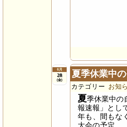
6月
夏季休業中の
28
(金)
カテゴリー
お知
夏
季休業中の
報速報」とし
年も、間もな
大会の予定...