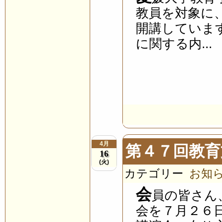
教員を対象に
開講していま
に関する内...
4月
第４７回教育
16
(火)
カテゴリー
お知
会
員の皆さん
会を７月２６