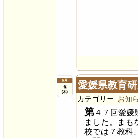
6月
愛媛県教育研
6
(木)
カテゴリー
お知
第
４７回愛媛
ました。まも
校では７教科