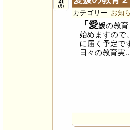
21
(月)
カテゴリー
お知
「愛
媛の教育
始めますので
に届く予定で
日々の教育実..