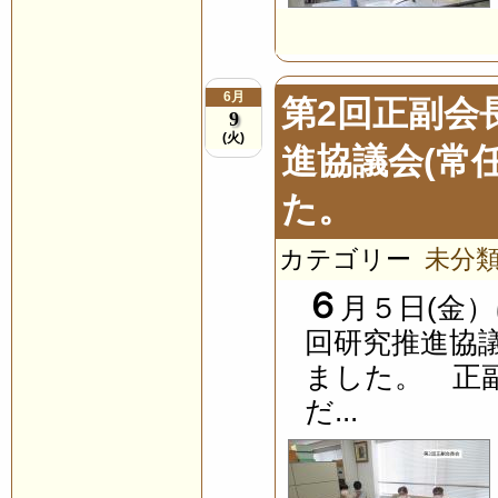
6月
第2回正副会
9
(火)
進協議会(常
た。
カテゴリー
未分
６
月５日(金
回研究推進協
ました。 正
だ...