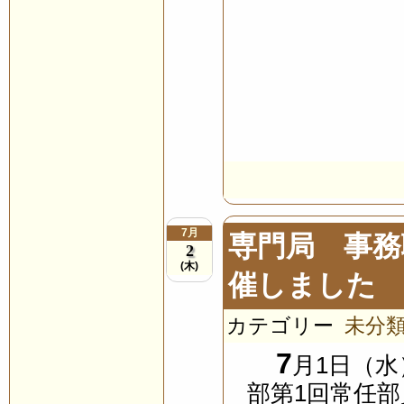
7月
専門局 事務
2
(木)
催しました
カテゴリー
未分
7
月1日（
部第1回常任