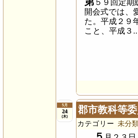
第
５９回定期
開会式では、
た。平成２９
こと、平成３..
5月
郡市教科等委
24
(木)
カテゴリー
未分
５
月２３日