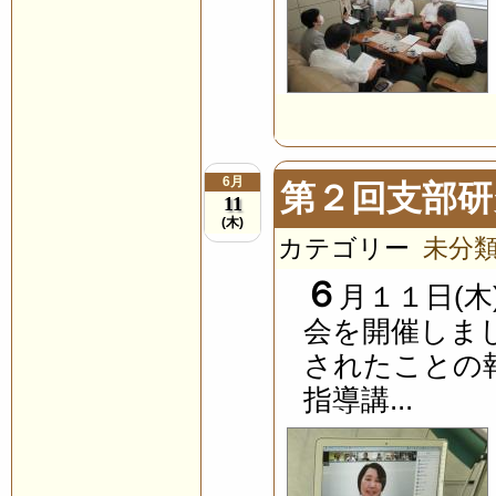
6月
第２回支部研
11
(木)
カテゴリー
未分
６
月１１日(
会を開催しま
されたことの
指導講...