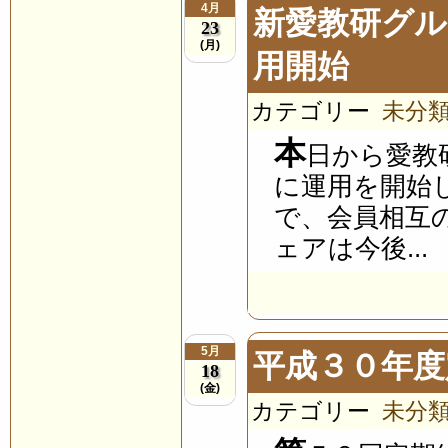
4月
新愛教研グ
23
(月)
用開始
カテゴリー
未分
本
日から愛教
に運用を開始
で、会員相互
ェアは今後...
5月
平成３０年度
18
(金)
カテゴリー
未分