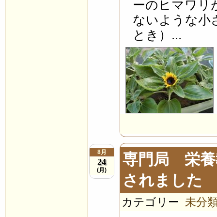
ーのヒマワリ
ないような小
とき）...
8月
専門局 栄養
24
(月)
されました
カテゴリー
未分