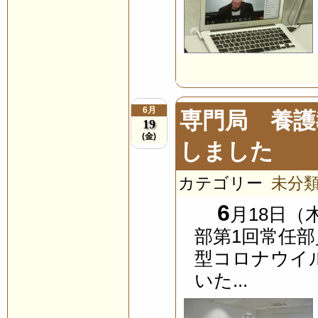
6月
専門局 養護
19
(金)
しました
カテゴリー
未分
6
月18日
部第1回常任
型コロナウイ
いた...