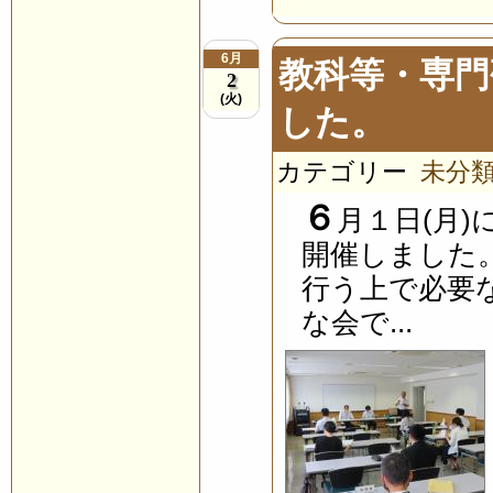
6月
教科等・専門
2
(火)
した。
カテゴリー
未分
６
月１日(月
開催しました
行う上で必要
な会で...