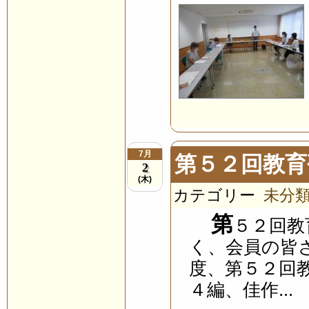
7月
第５２回教育
2
(木)
カテゴリー
未分
第
５２回教
く、会員の皆
度、第５２回
４編、佳作...