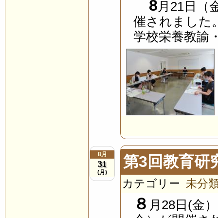
8
月21日（
催されました。
学校栄養教諭・
8月
第3回教育研
31
(月)
カテゴリー
未分
８
月28日(金