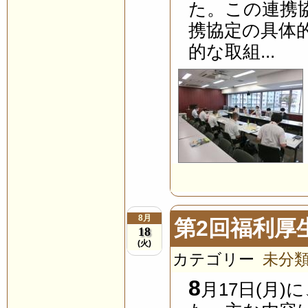
た。この連携
携協定の具体
的な取組...
8月
第2回福利厚
18
(火)
カテゴリー
未分
8
月17日(月