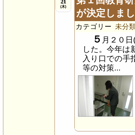
21
(木)
が決定しま
カテゴリー
未分
５
月２０日
した。今年は
入り口での手
等の対策...