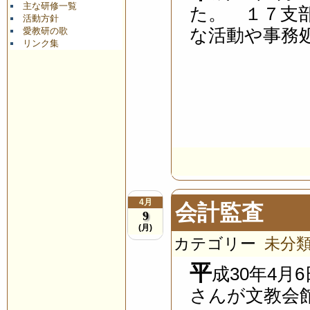
主な研修一覧
た。 １７支
活動方針
な活動や事務処
愛教研の歌
リンク集
4月
会計監査
9
(月)
カテゴリー
未分
平
成30年4月
さんが文教会