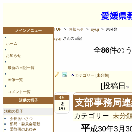
TOP
>
お知らせ
>
syuji
> 未分類
メインメニュー
syuji
さんの日記
ホーム
全
86
件の
お知らせ
最新の日記一覧
カテゴリー [未分類]
画像一覧
[投稿日
コメント一覧
4月
支部事務局連
活動の様子
2
(月)
活動の様子
カテゴリー
未分
会長あいさつ
部局・委員会活動
平
成30年3
愛教研のあゆみ