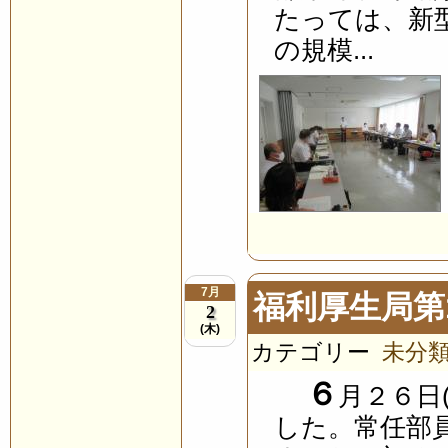
たっては、新
の規模...
7月
福利厚生局第
2
(木)
カテゴリー
未分
６
月２６日
した。常任部