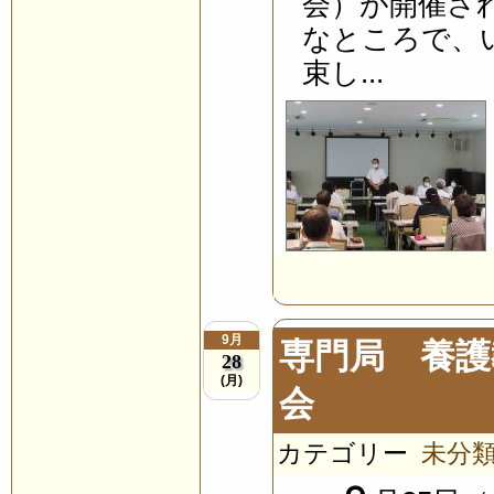
会）が開催さ
なところで、
束し...
9月
専門局 養護
28
(月)
会
カテゴリー
未分