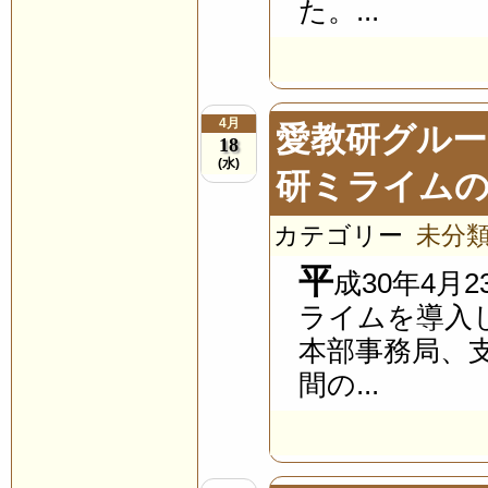
た。...
4月
愛教研グル
18
(水)
研ミライム
カテゴリー
未分
平
成30年4
ライムを導入
本部事務局、
間の...