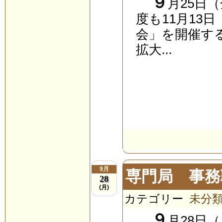
９
月25日
度も11月13
会」を開催す
拡大...
9月
専門局 事務
28
(月)
カテゴリー
未分
９
月28日