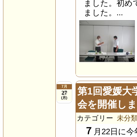
ました。初め
ました。...
7月
第1回愛媛大
27
(月)
会を開催し
カテゴリー
未分
７
月22日に