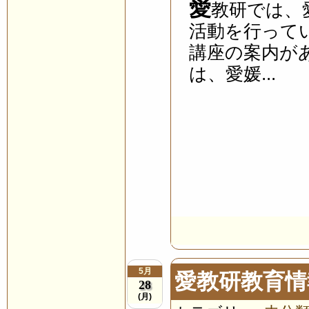
愛
教研では、
活動を行って
講座の案内が
は、愛媛...
5月
愛教研教育情
28
(月)