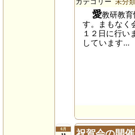
カテゴリー
未分
愛
教研教育
す。まもなく
１２日に行い
しています...
6月
祝賀会の開催
11