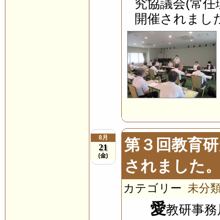
究協議会(常任
開催されました
8月
第３回教育研
21
(金)
されました
カテゴリー
未分
愛
教研事務