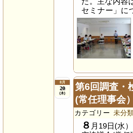
た。主な内容
セミナー」につ
8月
第6回調査・
20
(木)
(常任理事会
カテゴリー
未分
８
月19日(水