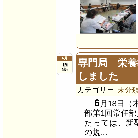
6月
専門局 栄養
19
(金)
しました
カテゴリー
未分
6
月18日
部第1回常任
たっては、新
の規...