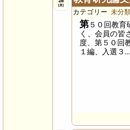
28
(木)
カテゴリー
未分
第
５０回教育
く、会員の皆
度、第５０回
１編、入選３..