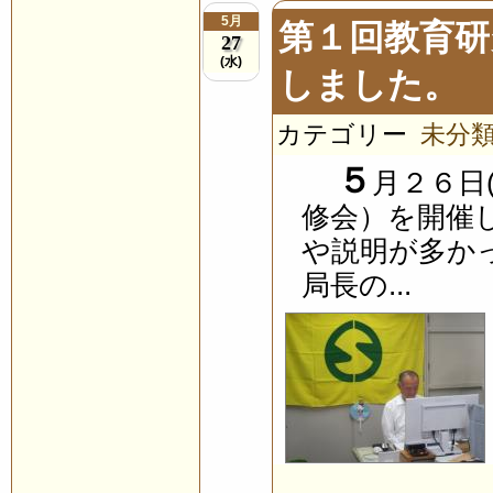
5月
第１回教育研
27
(水)
しました。
カテゴリー
未分
５
月２６日
修会）を開催
や説明が多か
局長の...