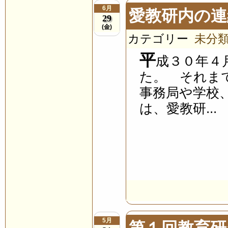
6月
愛教研内の連
29
(金)
カテゴリー
未分
平
成３０年４
た。 それま
事務局や学校
は、愛教研...
5月
第１回教育研