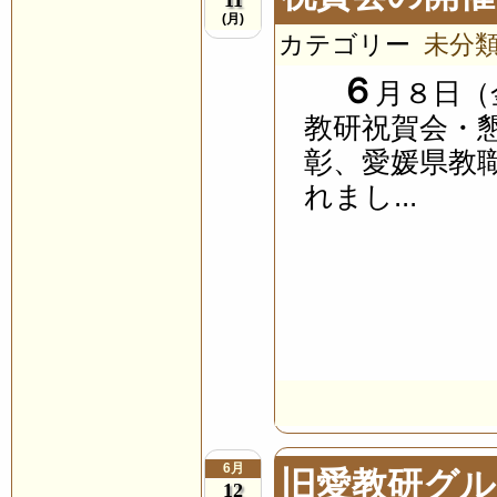
(月)
カテゴリー
未分
６
月８日（
教研祝賀会・
彰、愛媛県教
れまし...
6月
旧愛教研グ
12