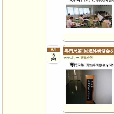
月20日（木）に部長研修会
6月
専門局第1回連絡研修会
3
カテゴリー
研修会等
(金)
専
門局第1回連絡研修会を5