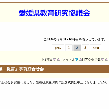
全
61
件のうち
31
-
60
件目を表示しています。
prev
1
2
3
next
[投稿日
] [タイトル
] [アクセス数
]
事業「提言」事前打合せ会
打合せ会を実施しました。愛教研創立60周年記念式典は中止になりましたが、