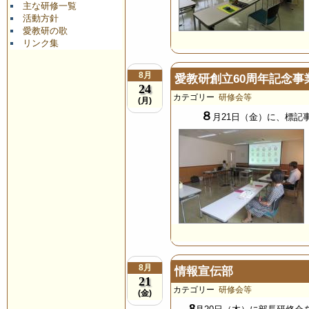
主な研修一覧
活動方針
愛教研の歌
リンク集
8月
愛教研創立60周年記念
24
カテゴリー
研修会等
(月)
８
月21日（金）に、標記
8月
情報宣伝部
21
カテゴリー
研修会等
(金)
8