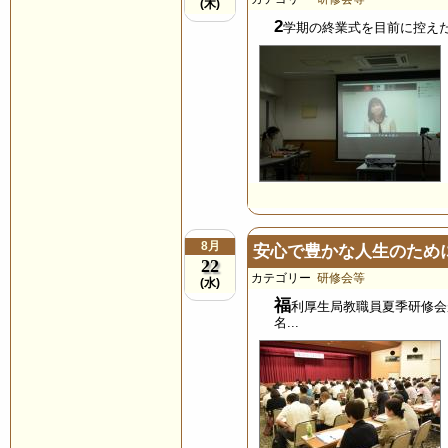
(木)
2
学期の終業式を目前に控えた
8月
安心で豊かな人生のため
22
カテゴリー
研修会等
(水)
福
利厚生局教職員夏季研修会
名...