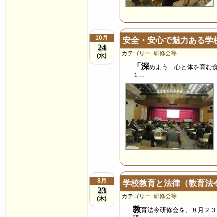
10月
安全・安心で魅力ある学
24
カテゴリー
研修会等
(水)
「深
めよう 心と体を育む
１...
8月
学校教育と法律（教育法
23
カテゴリー
研修会等
(木)
教
育法令研修会を、８月２３