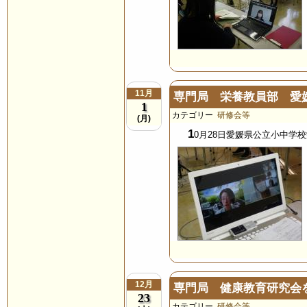
11月
専門局 栄養教員部 愛
1
カテゴリー
研修会等
(月)
1
0月28日愛媛県公立小中学
12月
専門局 健康教育研究会
23
カテゴリー
研修会等