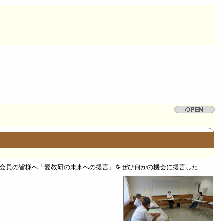
会員の皆様へ「愛教研の未来への提言」をぜひ何かの機会に提言した...