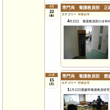
4月
専門局 養護教員部 正
22
カテゴリー
研修会等
(金)
4
月22日 養護教員部の令和
11月
専門局 養護教員部 愛
15
カテゴリー
研修会等
(月)
1
1月12日愛媛県養護教員研