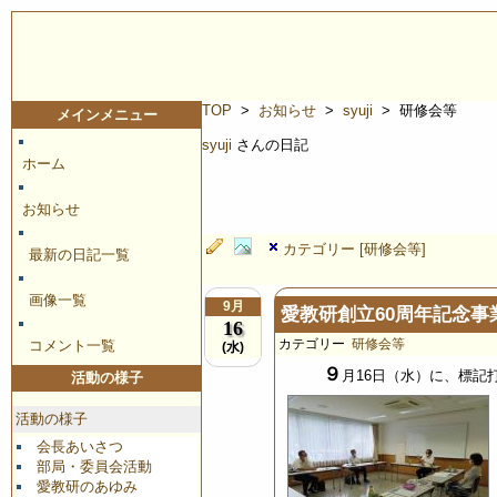
TOP
>
お知らせ
>
syuji
> 研修会等
メインメニュー
syuji
さんの日記
ホーム
お知らせ
カテゴリー [研修会等]
最新の日記一覧
画像一覧
9月
愛教研創立60周年記念
16
カテゴリー
研修会等
コメント一覧
(水)
９
月16日（水）に、標記
活動の様子
活動の様子
会長あいさつ
部局・委員会活動
愛教研のあゆみ