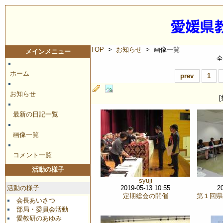
TOP
>
お知らせ
> 画像一覧
メインメニュー
全
ホーム
prev
1
お知らせ
最新の日記一覧
画像一覧
コメント一覧
活動の様子
syuji
活動の様子
2019-05-13 10:55
2
定期総会の開催
第１回県
会長あいさつ
部局・委員会活動
愛教研のあゆみ