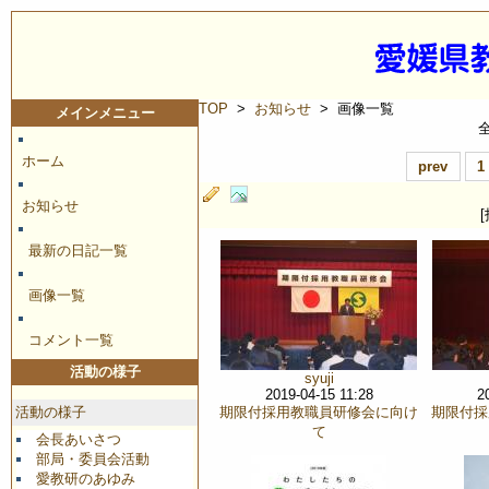
TOP
>
お知らせ
> 画像一覧
メインメニュー
ホーム
prev
1
お知らせ
最新の日記一覧
画像一覧
コメント一覧
活動の様子
syuji
2019-04-15 11:28
2
活動の様子
期限付採用教職員研修会に向け
期限付採
て
会長あいさつ
部局・委員会活動
愛教研のあゆみ