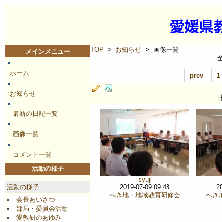
TOP
>
お知らせ
> 画像一覧
メインメニュー
ホーム
prev
1
お知らせ
最新の日記一覧
画像一覧
コメント一覧
活動の様子
syuji
活動の様子
2019-07-09 09:43
2
へき地・地域教育研修会
へき
会長あいさつ
部局・委員会活動
愛教研のあゆみ