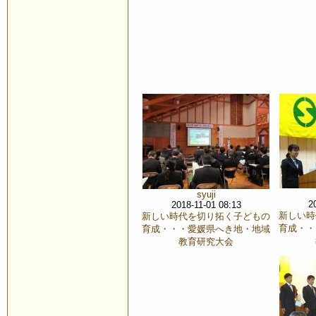
syuji
2
2018-11-01 08:13
新しい時
新しい時代を切り拓く子どもの
育成・・
育成・・・愛媛県へき地・地域
教育研究大会