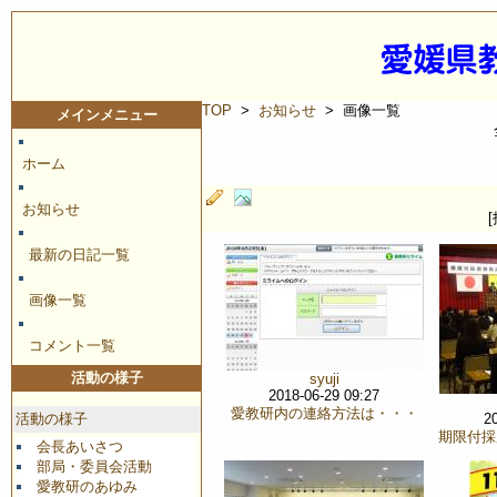
TOP
>
お知らせ
> 画像一覧
メインメニュー
ホーム
お知らせ
最新の日記一覧
画像一覧
コメント一覧
活動の様子
syuji
2018-06-29 09:27
愛教研内の連絡方法は・・・
活動の様子
2
期限付採
会長あいさつ
部局・委員会活動
愛教研のあゆみ