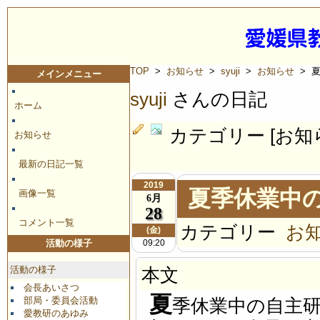
TOP
>
お知らせ
>
syuji
>
お知らせ
> 
メインメニュー
syuji
さんの日記
ホーム
カテゴリー [お知
お知らせ
最新の日記一覧
2019
夏季休業中
画像一覧
6月
28
コメント一覧
カテゴリー
お
(金)
09:20
活動の様子
活動の様子
本文
会長あいさつ
夏
部局・委員会活動
季休業中の自主
愛教研のあゆみ