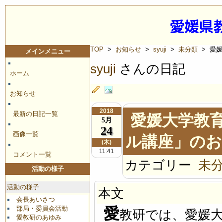
TOP
>
お知らせ
>
syuji
>
未分類
> 愛
メインメニュー
syuji
さんの日記
ホーム
お知らせ
2018
最新の日記一覧
愛媛大学教
5月
24
画像一覧
ル講座」の
(木)
11:41
コメント一覧
カテゴリー
未
活動の様子
活動の様子
本文
会長あいさつ
部局・委員会活動
愛
教研では、愛媛
愛教研のあゆみ