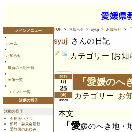
TOP
>
お知らせ
>
syuji
>
お知らせ
> 
メインメニュー
syuji
さんの日記
ホーム
カテゴリー [お知
お知らせ
最新の日記一覧
2019
「愛媛のへ
画像一覧
1月
25
コメント一覧
カテゴリー
お
(金)
09:20
活動の様子
活動の様子
本文
会長あいさつ
「愛
部局・委員会活動
媛のへき地・
愛教研のあゆみ