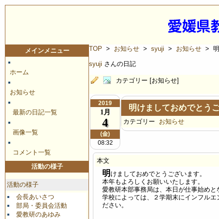
TOP
>
お知らせ
>
syuji
>
お知らせ
> 
メインメニュー
syuji
さんの日記
ホーム
カテゴリー [お知らせ]
お知らせ
2019
明けましておめでとう
1月
最新の日記一覧
4
カテゴリー
お知らせ
画像一覧
(金)
08:32
コメント一覧
本文
活動の様子
明
けましておめでとうございます。
本年もよろしくお願いいたします。
活動の様子
愛教研本部事務局は、本日が仕事始めと
会長あいさつ
学校によっては、２学期末にインフルエ
ださい。
部局・委員会活動
愛教研のあゆみ