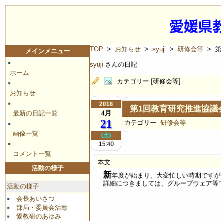
TOP
>
お知らせ
>
syuji
>
研修会等
> 
メインメニュー
syuji
さんの日記
ホーム
カテゴリー [研修会等]
お知らせ
2018
第1回教育研究推進協議
4月
最新の日記一覧
21
カテゴリー
研修会等
画像一覧
(土)
15:40
コメント一覧
本文
活動の様子
新
年度が始まり、大変忙しい時期ですが
詳細につきましては、グループウェア等
活動の様子
会長あいさつ
部局・委員会活動
愛教研のあゆみ