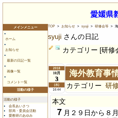
TOP
>
お知らせ
>
syuji
>
研修会等
> 
メインメニュー
syuji
さんの日記
ホーム
カテゴリー [研修
お知らせ
最新の日記一覧
2018
海外教育事
画像一覧
10月
3
コメント一覧
カテゴリー
研
(水)
16:44
活動の様子
活動の様子
本文
会長あいさつ
７
部局・委員会活動
月２９日から８
愛教研のあゆみ