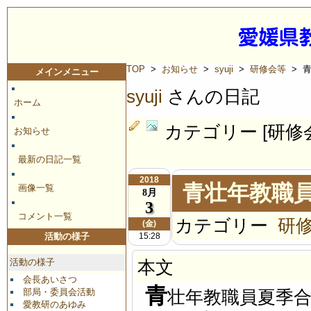
TOP
>
お知らせ
>
syuji
>
研修会等
> 
メインメニュー
syuji
さんの日記
ホーム
カテゴリー [研修
お知らせ
最新の日記一覧
2018
青壮年教職
画像一覧
8月
3
コメント一覧
カテゴリー
研
(金)
15:28
活動の様子
活動の様子
本文
会長あいさつ
青
部局・委員会活動
壮年教職員夏季
愛教研のあゆみ