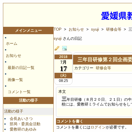
TOP
>
お知らせ
>
syuji
>
研修会等
> 
メインメニュー
syuji
さんの日記
ホーム
お知らせ
2018
三年目研修第２回企画
7月
17
最新の日記一覧
カテゴリー
研修会等
(火)
画像一覧
08:25
本文
コメント一覧
三
年目研修（８月２０日、２１日）の中
活動の様子
校には、愛教研ミライムでお知らせをし
活動の様子
会長あいさつ
コメントを書く
部局・委員会活動
コメントを書くには
ログイン
が必要です。
愛教研のあゆみ