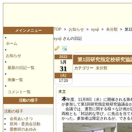
TOP
>
お知らせ
>
syuji
>
未分類
> 第
メインメニュー
syuji
さんの日記
ホーム
お知らせ
2022
第1回研究指定校研究協
5月
31
最新の日記一覧
カテゴリー
未分類
(火)
画像一覧
17:20
本文
コメント一覧
本
年度、11月9日（水）に開催される
活動の様子
が参加して第1回研究指定校研究協議会
会議では、運営に関する様々な計画が説
活動の様子
両校とも「対話的な学び」に焦点を当て
かった。参加者は限定されるが、できる
会長あいさつ
部局・委員会活動
愛教研のあゆみ