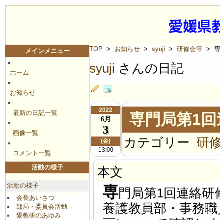
TOP
>
お知らせ
>
syuji
>
研修会等
> 
メインメニュー
syuji
さんの日記
ホーム
お知らせ
2022
最新の日記一覧
専門局第1
6月
3
画像一覧
カテゴリー
研
(金)
13:00
コメント一覧
活動の様子
本文
活動の様子
専
門局第1回連絡研
会長あいさつ
養護教員部・事務職
部局・委員会活動
愛教研のあゆみ