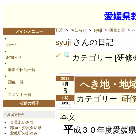
TOP
>
お知らせ
>
syuji
>
研修会等
> 
メインメニュー
syuji
さんの日記
ホーム
カテゴリー [研修
お知らせ
最新の日記一覧
2018
へき地・地
画像一覧
7月
5
コメント一覧
カテゴリー
研
(木)
09:01
活動の様子
活動の様子
本文
会長あいさつ
平
部局・委員会活動
成３０年度愛媛
愛教研のあゆみ