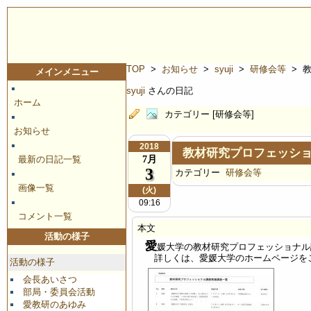
TOP
>
お知らせ
>
syuji
>
研修会等
> 
メインメニュー
syuji
さんの日記
ホーム
カテゴリー [研修会等]
お知らせ
2018
教材研究プロフェッシ
7月
最新の日記一覧
3
カテゴリー
研修会等
画像一覧
(火)
09:16
コメント一覧
本文
活動の様子
愛
媛大学の教材研究プロフェッショナル
詳しくは、愛媛大学のホームページをご
活動の様子
会長あいさつ
部局・委員会活動
愛教研のあゆみ