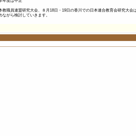
本年度は中止
教職員連盟研究大会、８月18日・19日の香川での日本連合教育会研究大会
めながら検討していきます。