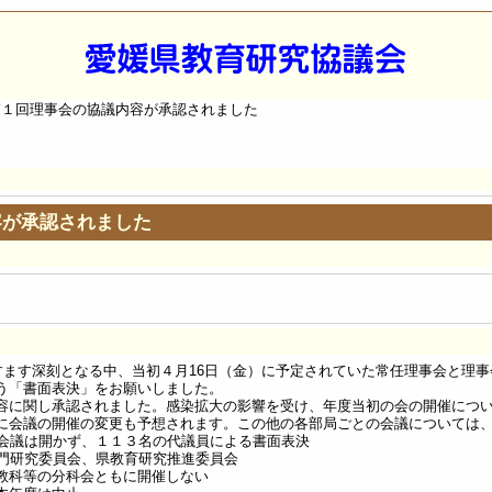
第１回理事会の協議内容が承認されました
容が承認されました
すます深刻となる中、当初４月16日（金）に予定されていた常任理事会と理
う「書面表決」をお願いしました。
に関し承認されました。感染拡大の影響を受け、年度当初の会の開催につい
に会議の開催の変更も予想されます。この他の各部局ごとの会議については
会議は開かず、１１３名の代議員による書面表決
門研究委員会、県教育研究推進委員会
の分科会ともに開催しない