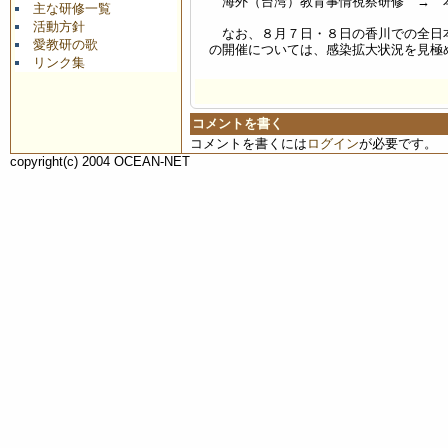
海外（台湾）教育事情視察研修 → 
主な研修一覧
活動方針
なお、８月７日・８日の香川での全日本
愛教研の歌
の開催については、感染拡大状況を見極
リンク集
コメントを書く
コメントを書くには
ログイン
が必要です。
copyright(c) 2004 OCEAN-NET