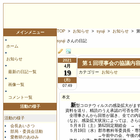
TOP
>
お知らせ
>
syuji
>
お知らせ
> 
メインメニュー
syuji
さんの日記
ホーム
お知らせ
2021
第１回理事会の協議内
4月
19
最新の日記一覧
カテゴリー
お知らせ
(月)
画像一覧
07:49
本文
コメント一覧
新
型コロナウィルスの感染拡大がま
活動の様子
資料を送り、精読のうえ承認の可否を問
全理事さんから回答が届き、全ての内容
活動の様子
（なお、感染拡大状況によっては、さら
５月８日（土）第62回定期総会 → 
会長あいさつ
５月19日（水）郡市教科等委員長・専
部局・委員会活動
→午前中の会、午後の教科等
愛教研のあゆみ