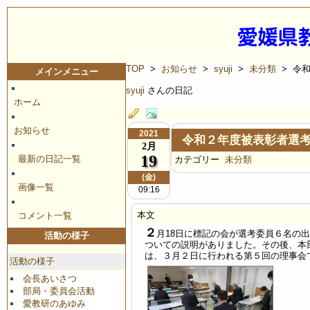
TOP
>
お知らせ
>
syuji
>
未分類
> 令
メインメニュー
syuji
さんの日記
ホーム
お知らせ
2021
令和２年度被表彰者選
2月
19
最新の日記一覧
カテゴリー
未分類
(金)
画像一覧
09:16
本文
コメント一覧
２
月18日に標記の会が選考委員６名の
活動の様子
ついての説明がありました。その後、本
は、３月２日に行われる第５回の理事会
活動の様子
会長あいさつ
部局・委員会活動
愛教研のあゆみ