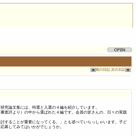
前の日記
次の日記
育研究論文集には、特選と入選の４編を紹介しています。
長審査評より）の中から選ばれた４編です。会員の皆さんの、日々の実践
検討することが重要になってくる。」とも述べていらっしゃいます。子ど
に応募してみてはいかがでしょうか。