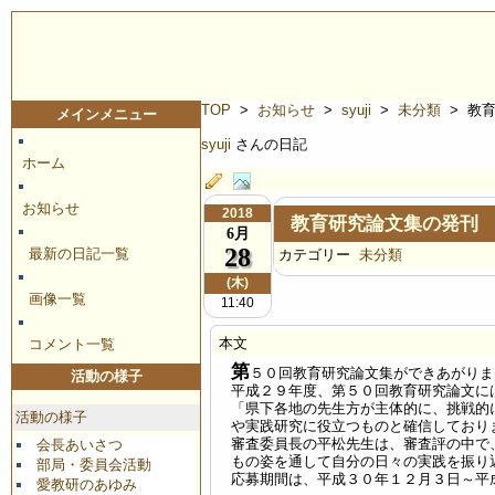
TOP
>
お知らせ
>
syuji
>
未分類
> 教
メインメニュー
syuji
さんの日記
ホーム
お知らせ
2018
教育研究論文集の発刊
6月
28
最新の日記一覧
カテゴリー
未分類
(木)
画像一覧
11:40
本文
コメント一覧
第
５０回教育研究論文集ができあがりま
活動の様子
平成２９年度、第５０回教育研究論文に
「県下各地の先生方が主体的に、挑戦的
活動の様子
や実践研究に役立つものと確信しており
審査委員長の平松先生は、審査評の中で
会長あいさつ
もの姿を通して自分の日々の実践を振り
部局・委員会活動
応募期間は、平成３０年１２月３日～平
愛教研のあゆみ