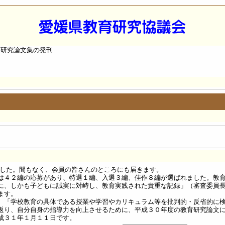
育研究論文集の発刊
した。間もなく、会員の皆さんのところにも届きます。
は４２編の応募があり、特選１編、入選３編、佳作８編が選ばれました。教
に、しかも子どもに誠実に対峙し、教育実践された貴重な記録」（審査委員
ます。
、「学校教育の具体である授業や学習やカリキュラム等を批判的・反省的に
返り、自分自身の指導力を向上させるために、平成３０年度の教育研究論文
成３１年１月１１日です。