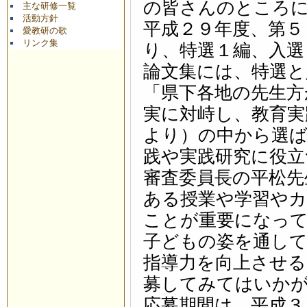
の皆さんのところ
主な研修一覧
活動方針
平成２９年度、第５
愛教研の歌
リンク集
り、特選１編、入選
論文集には、特選と
「県下各地の先生方
実に対峙し、教育実
より）の中から選ば
践や実践研究に役立
審査委員長の平松先
ある授業や学習やカ
ことが重要になっ
子どもの姿を通して
指導力を向上させる
募してみてはいか
応募期間は、平成３