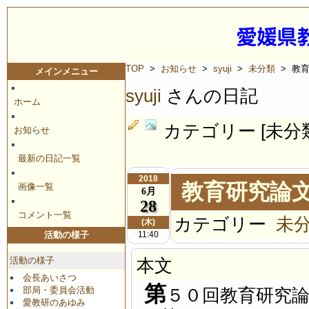
TOP
>
お知らせ
>
syuji
>
未分類
> 教
メインメニュー
syuji
さんの日記
ホーム
カテゴリー [未分
お知らせ
最新の日記一覧
2018
教育研究論
画像一覧
6月
28
コメント一覧
カテゴリー
未
(木)
11:40
活動の様子
活動の様子
本文
会長あいさつ
第
部局・委員会活動
５０回教育研究
愛教研のあゆみ