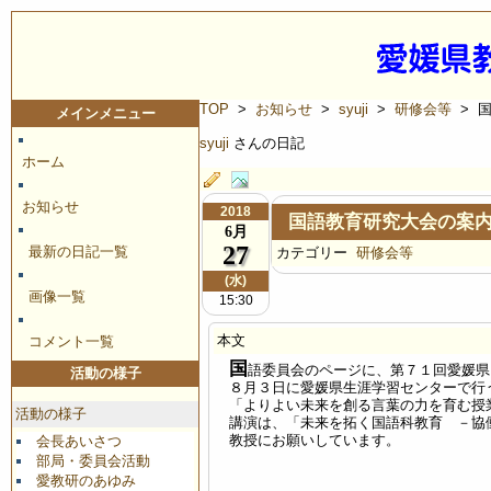
TOP
>
お知らせ
>
syuji
>
研修会等
> 
メインメニュー
syuji
さんの日記
ホーム
お知らせ
2018
国語教育研究大会の案
6月
27
最新の日記一覧
カテゴリー
研修会等
(水)
画像一覧
15:30
本文
コメント一覧
国
語委員会のページに、第７１回愛媛県
活動の様子
８月３日に愛媛県生涯学習センターで行
「よりよい未来を創る言葉の力を育む授
活動の様子
講演は、「未来を拓く国語科教育 －協
教授にお願いしています。
会長あいさつ
部局・委員会活動
愛教研のあゆみ