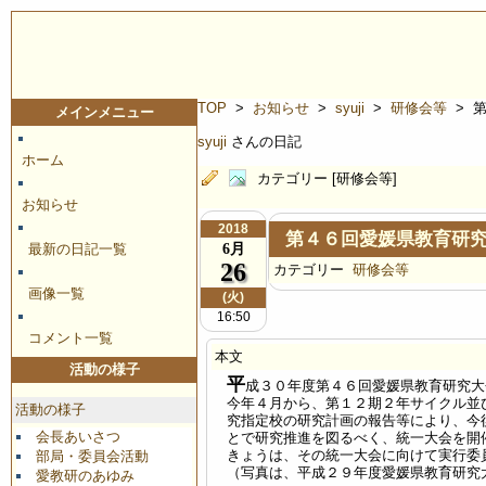
TOP
>
お知らせ
>
syuji
>
研修会等
> 
メインメニュー
syuji
さんの日記
ホーム
カテゴリー [研修会等]
お知らせ
2018
第４６回愛媛県教育研
6月
最新の日記一覧
26
カテゴリー
研修会等
画像一覧
(火)
16:50
コメント一覧
本文
活動の様子
平
成３０年度第４６回愛媛県教育研究大
今年４月から、第１２期２年サイクル並
活動の様子
究指定校の研究計画の報告等により、今
会長あいさつ
とで研究推進を図るべく、統一大会を開
きょうは、その統一大会に向けて実行委
部局・委員会活動
（写真は、平成２９年度愛媛県教育研究
愛教研のあゆみ