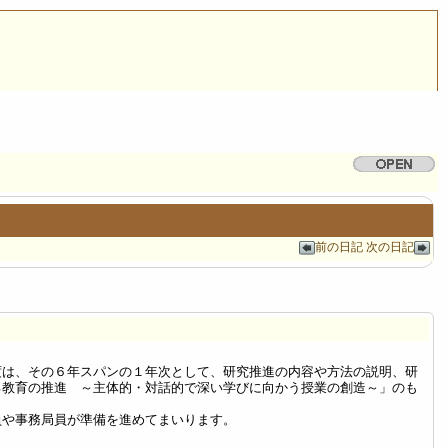
前の日記
次の日記
度は、その６年スパンの１年次として、研究推進の内容や方法の説明、研
る教育の推進 ～主体的・対話的で深い学びに向かう授業の創造～」のも
員や事務局員が準備を進めてまいります。