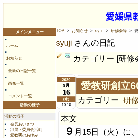
TOP
>
お知らせ
>
syuji
>
研修会等
> 
メインメニュー
syuji
さんの日記
ホーム
カテゴリー [研修
お知らせ
最新の日記一覧
2020
愛教研創立6
画像一覧
9月
16
コメント一覧
カテゴリー
研
(水)
10:10
活動の様子
活動の様子
本文
会長あいさつ
９
部局・委員会活動
月15日（火）に
愛教研のあゆみ