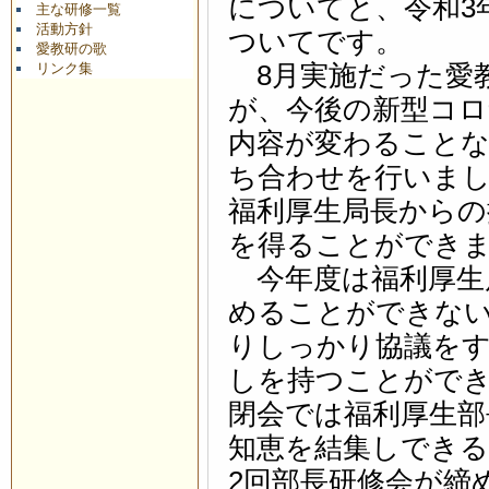
についてと、令和3
主な研修一覧
活動方針
ついてです。
愛教研の歌
リンク集
8月実施だった愛
が、今後の新型コロ
内容が変わること
ち合わせを行いま
福利厚生局長からの
を得ることができ
今年度は福利厚生
めることができな
りしっかり協議をす
しを持つことがで
閉会では福利厚生部
知恵を結集しでき
2回部長研修会が締