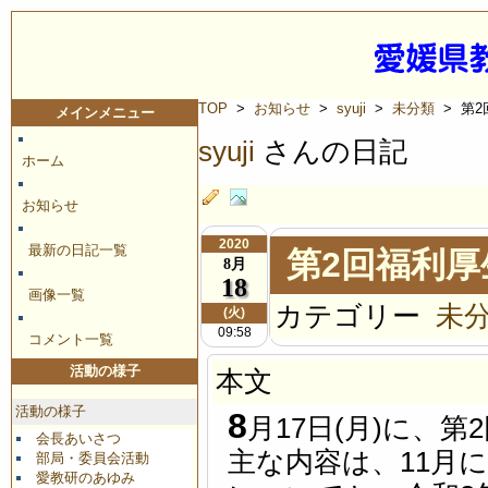
TOP
>
お知らせ
>
syuji
>
未分類
> 第
メインメニュー
syuji
さんの日記
ホーム
お知らせ
2020
最新の日記一覧
第2回福利厚
8月
18
画像一覧
カテゴリー
未
(火)
09:58
コメント一覧
活動の様子
本文
活動の様子
8
月17日(月)に、
会長あいさつ
主な内容は、11月
部局・委員会活動
愛教研のあゆみ