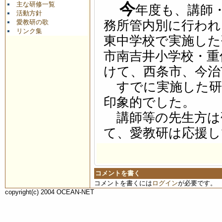
今
主な研修一覧
年度も、講師
活動方針
愛教研の歌
務所管内別に行われ
リンク集
東中学校で実施した
市南吉井小学校・重
けて、西条市、今治
すでに実施した研
印象的でした。
講師等の先生方は
て、愛教研は応援
コメントを書く
コメントを書くには
ログイン
が必要です。
copyright(c) 2004 OCEAN-NET