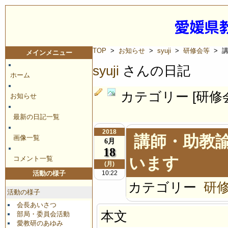
TOP
>
お知らせ
>
syuji
>
研修会等
> 
メインメニュー
syuji
さんの日記
ホーム
カテゴリー [研修
お知らせ
最新の日記一覧
2018
講師・助教
画像一覧
6月
18
います
コメント一覧
(月)
10:22
活動の様子
カテゴリー
研
活動の様子
会長あいさつ
本文
部局・委員会活動
愛教研のあゆみ