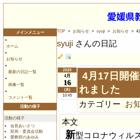
TOP
>
お知らせ
>
syuji
>
お知らせ
> 
メインメニュー
syuji
さんの日記
ホーム
お知らせ
2020
最新の日記一覧
4月17日開
4月
16
画像一覧
れました
(木)
10:45
コメント一覧
カテゴリー
お
活動の様子
活動の様子
本文
会長あいさつ
部局・委員会活動
新
型コロナウィル
愛教研のあゆみ