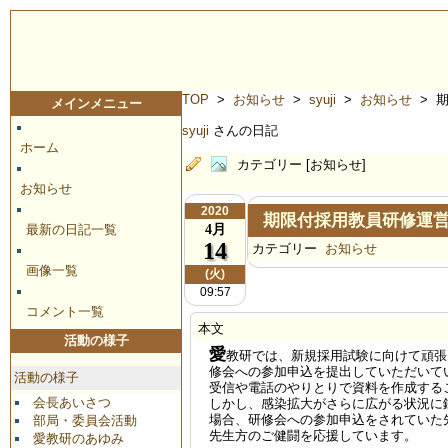
TOP
>
お知らせ
>
syuji
>
お知らせ
> 
メインメニュー
syuji
さんの日記
ホーム
カテゴリー [お知らせ]
お知らせ
2020
期限付採用教員研修運
4月
最新の日記一覧
14
カテゴリー
お知らせ
画像一覧
(火)
09:57
コメント一覧
本文
活動の様子
愛
教研では、新規採用試験に向けて頑張
修会への参加申込を提出していただいて
活動の様子
受信や電話のやりとりで資料を作成する
会長あいさつ
しかし、感染拡大がさらに広がる状況に
場合、研修会への参加申込をされていた
部局・委員会活動
先生方のご健闘を応援しています。
愛教研のあゆみ