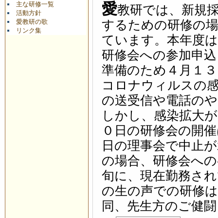
愛
主な研修一覧
教研では、新規
活動方針
愛教研の歌
するための研修の場
リンク集
ています。本年度は
研修会への参加申
準備のため４月１３
コロナウィルスの
の送受信や電話の
しかし、感染拡大が
０日の研修会の開催
日の理事会で中止が
の場合、研修会への
旬に、現在勤務され
の生の声での研修
同、先生方のご健闘