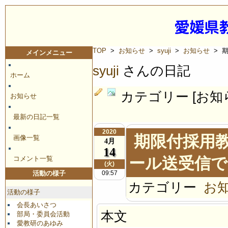
TOP
>
お知らせ
>
syuji
>
お知らせ
> 
メインメニュー
syuji
さんの日記
ホーム
カテゴリー [お知
お知らせ
最新の日記一覧
2020
期限付採用
画像一覧
4月
14
ール送受信で
コメント一覧
(火)
09:57
活動の様子
カテゴリー
お
活動の様子
会長あいさつ
本文
部局・委員会活動
愛教研のあゆみ