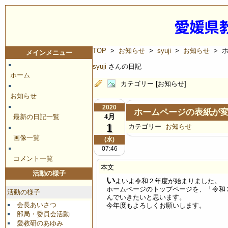
TOP
>
お知らせ
>
syuji
>
お知らせ
> 
メインメニュー
syuji
さんの日記
ホーム
カテゴリー [お知らせ]
お知らせ
2020
ホームページの表紙が
4月
最新の日記一覧
1
カテゴリー
お知らせ
画像一覧
(水)
07:46
コメント一覧
本文
活動の様子
い
よいよ令和２年度が始まりました。
ホームページのトップページを、「令和
活動の様子
んでいきたいと思います。
会長あいさつ
今年度もよろしくお願いします。
部局・委員会活動
愛教研のあゆみ