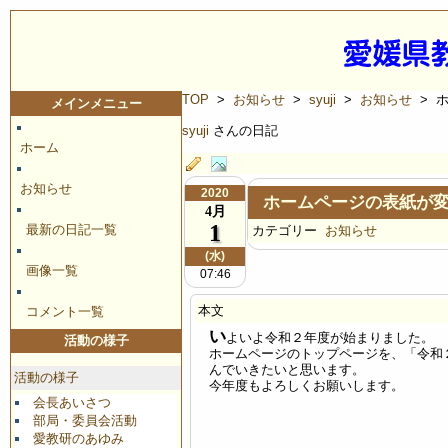
TOP
>
お知らせ
>
syuji
>
お知らせ
> 
メインメニュー
syuji
さんの日記
ホーム
お知らせ
2020
ホームページの表紙が
4月
1
最新の日記一覧
カテゴリー
お知らせ
(水)
画像一覧
07:46
本文
コメント一覧
い
よいよ令和２年度が始まりました。
活動の様子
ホームページのトップページを、「令和
んでいきたいと思います。
活動の様子
今年度もよろしくお願いします。
会長あいさつ
部局・委員会活動
愛教研のあゆみ