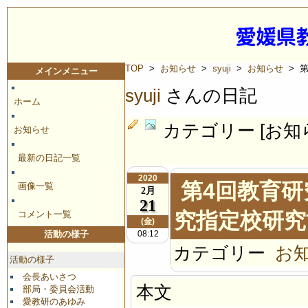
TOP
>
お知らせ
>
syuji
>
お知らせ
> 
メインメニュー
syuji
さんの日記
ホーム
カテゴリー [お知
お知らせ
最新の日記一覧
2020
第4回教育研
画像一覧
2月
21
究指定校研究
コメント一覧
(金)
08:12
活動の様子
カテゴリー
お
活動の様子
会長あいさつ
本文
部局・委員会活動
愛教研のあゆみ