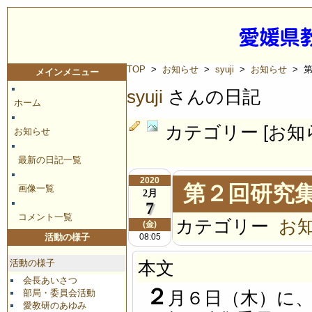
TOP
>
お知らせ
>
syuji
>
お知らせ
> 
メインメニュー
syuji
さんの日記
ホーム
カテゴリー [お知
お知らせ
最新の日記一覧
2020
第２回研究
画像一覧
2月
7
コメント一覧
カテゴリー
お
(金)
08:05
活動の様子
活動の様子
本文
会長あいさつ
２
部局・委員会活動
月６日（木）に
愛教研のあゆみ