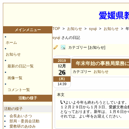
TOP
>
お知らせ
>
syuji
>
お知らせ
> 
メインメニュー
syuji
さんの日記
ホーム
カテゴリー [お知らせ]
お知らせ
2019
年末年始の事務局業務
12月
最新の日記一覧
26
カテゴリー
お知らせ
画像一覧
(木)
14:39
コメント一覧
本文
活動の様子
い
よいよ今年も終わろうとしています。
１２月２９日から１月３日、愛媛文教会
活動の様子
となっております。新年は、１月６日か
会長あいさつ
それでは、よい年をお迎えください。
部局・委員会活動
愛教研のあゆみ