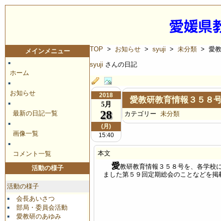
TOP
>
お知らせ
>
syuji
>
未分類
> 愛
メインメニュー
syuji
さんの日記
ホーム
お知らせ
2018
愛教研教育情報３５８
5月
28
最新の日記一覧
カテゴリー
未分類
(月)
画像一覧
15:40
本文
コメント一覧
愛
教研教育情報３５８号を、各学校
活動の様子
ました第５９回定期総会のことなどを掲
活動の様子
会長あいさつ
部局・委員会活動
愛教研のあゆみ