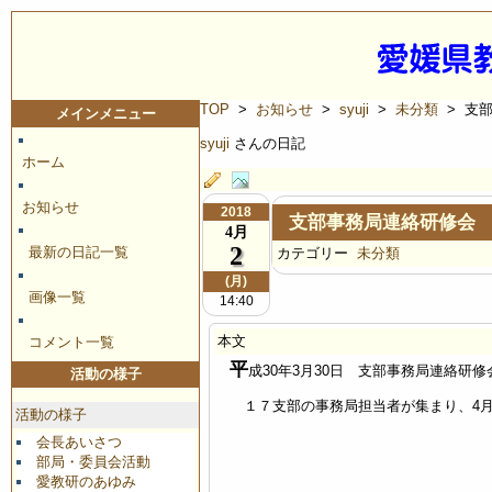
TOP
>
お知らせ
>
syuji
>
未分類
> 支
メインメニュー
syuji
さんの日記
ホーム
お知らせ
2018
支部事務局連絡研修会
4月
2
最新の日記一覧
カテゴリー
未分類
(月)
画像一覧
14:40
本文
コメント一覧
平
成30年3月30日 支部事務局連絡研
活動の様子
１７支部の事務局担当者が集まり、4月
活動の様子
会長あいさつ
部局・委員会活動
愛教研のあゆみ